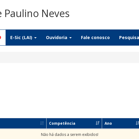
e Paulino Neves
9
E-Sic (LAI)
Ouvidoria
Fale conosco
Pesquis
Competência
Ano
Não há dados a serem exibidos!