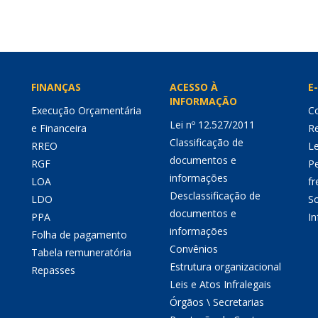
FINANÇAS
ACESSO À
E-
INFORMAÇÃO
Execução Orçamentária
Co
Lei nº 12.527/2011
e Financeira
Re
Classificação de
RREO
Le
documentos e
RGF
P
informações
LOA
fr
Desclassificação de
LDO
So
documentos e
PPA
I
informações
Folha de pagamento
Convênios
Tabela remuneratória
Estrutura organizacional
Repasses
Leis e Atos Infralegais
Órgãos \ Secretarias