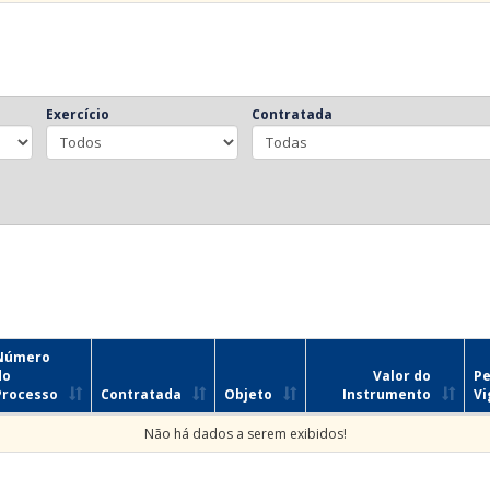
Exercício
Contratada
Número
do
Valor do
Pe
Processo
Contratada
Objeto
Instrumento
Vi
Não há dados a serem exibidos!