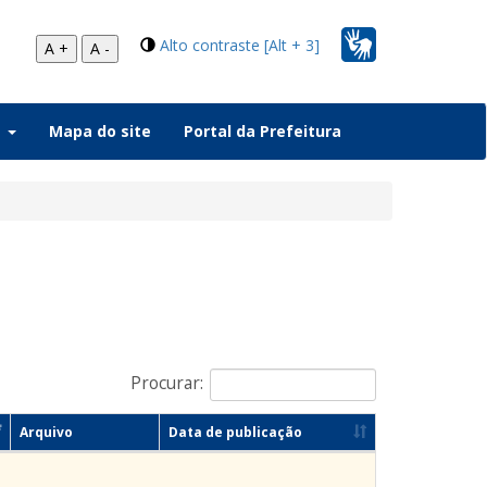
Alto contraste [Alt + 3]
A +
A -
a
Mapa do site
Portal da Prefeitura
Procurar:
Arquivo
Data de publicação