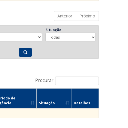
Anterior
Próximo
Situação
Procurar
ríodo de
gência
Situação
Detalhes