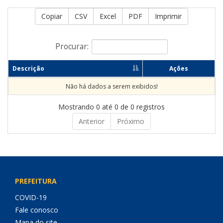
Copiar
CSV
Excel
PDF
Imprimir
Procurar:
Descrição
Ações
Não há dados a serem exibidos!
Mostrando 0 até 0 de 0 registros
Anterior
Próximo
PREFEITURA
COVID-19
Fale conosco
Mapa do site