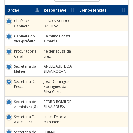
Órgão
Responsável
Competências
Chefe De
JOÃO MACEDO
Gabinete
DA SILVA
Gabinete do
Raimunda costa
Vice-prefeito
almeida
Procuradoria
helder sousa da
Geral
cruz
Secretaria da
ANELIZABETE DA
Mulher
SILVA ROCHA
Secretaria Da
José Domingos
Pesca
Rodrigues da
Silva Costa
Secretaria de
PEDRO ROMILDE
Administração
SILVA SOUSA
Secretaria De
Lucas Feitosa
Agricultura
Marcineiro
Secretaria de
EDIMAR