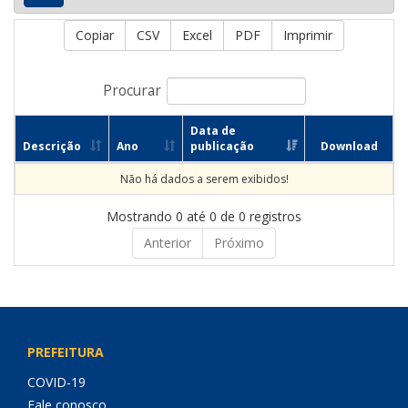
Copiar
CSV
Excel
PDF
Imprimir
Procurar
Data de
Descrição
Ano
publicação
Download
Não há dados a serem exibidos!
Mostrando 0 até 0 de 0 registros
Anterior
Próximo
PREFEITURA
COVID-19
Fale conosco