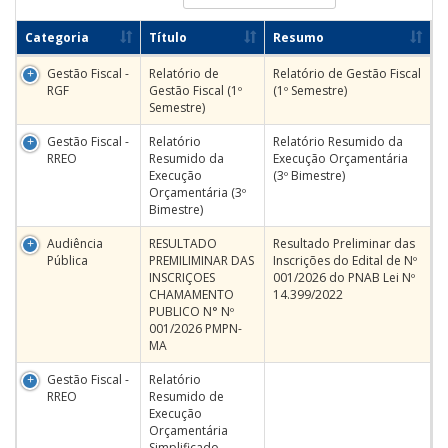
Categoria
Título
Resumo
Gestão Fiscal -
Relatório de
Relatório de Gestão Fiscal
RGF
Gestão Fiscal (1º
(1º Semestre)
Semestre)
Gestão Fiscal -
Relatório
Relatório Resumido da
RREO
Resumido da
Execução Orçamentária
Execução
(3º Bimestre)
Orçamentária (3º
Bimestre)
Audiência
RESULTADO
Resultado Preliminar das
Pública
PREMILIMINAR DAS
Inscrições do Edital de Nº
INSCRIÇOES
001/2026 do PNAB Lei Nº
CHAMAMENTO
14.399/2022
PUBLICO N° Nº
001/2026 PMPN-
MA
Gestão Fiscal -
Relatório
RREO
Resumido de
Execução
Orçamentária
Simplificado