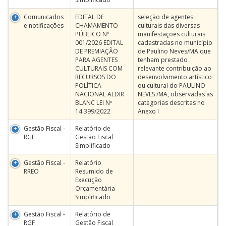
Comunicados
EDITAL DE
seleção de agentes
e notificações
CHAMAMENTO
culturais das diversas
PÚBLICO Nº
manifestações culturais
001/2026 EDITAL
cadastradas no município
DE PREMIAÇÃO
de Paulino Neves/MA que
PARA AGENTES
tenham prestado
CULTURAIS COM
relevante contribuição ao
RECURSOS DO
desenvolvimento artístico
POLÍTICA
ou cultural do PAULINO
NACIONAL ALDIR
NEVES /MA, observadas as
BLANC LEI Nº
categorias descritas no
14.399/2022
Anexo I
Gestão Fiscal -
Relatório de
RGF
Gestão Fiscal
Simplificado
Gestão Fiscal -
Relatório
RREO
Resumido de
Execução
Orçamentária
Simplificado
Gestão Fiscal -
Relatório de
RGF
Gestão Fiscal