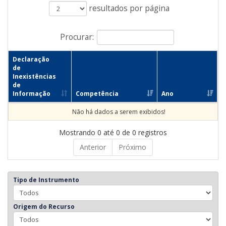
resultados por página
Procurar:
Declaração
de
Inexistências
de
Informação
Competência
Ano
Não há dados a serem exibidos!
Mostrando 0 até 0 de 0 registros
Anterior
Próximo
Tipo de Instrumento
Origem do Recurso