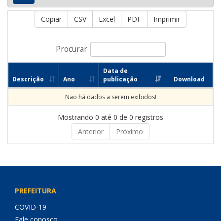
Copiar
CSV
Excel
PDF
Imprimir
Procurar
Data de
Descrição
Ano
publicação
Download
Não há dados a serem exibidos!
Mostrando 0 até 0 de 0 registros
Anterior
Próximo
PREFEITURA
COVID-19
Fale conosco