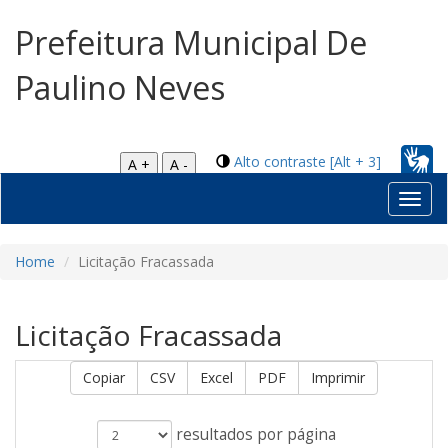
Prefeitura Municipal De
Paulino Neves
Alto contraste [Alt + 3]
A +
A -
Toggl
navig
Home
Licitação Fracassada
Licitação Fracassada
Copiar
CSV
Excel
PDF
Imprimir
resultados por página