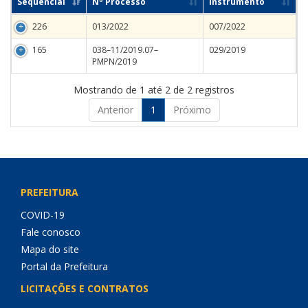
Sequencial
Nº Processo
Instrumento
226
013/2022
007/2022
165
038–11/2019.07–
029/2019
PMPN/2019
Mostrando de 1 até 2 de 2 registros
Anterior
1
Próximo
PREFEITURA
COVID-19
Fale conosco
Mapa do site
Portal da Prefeitura
LICITAÇÕES E CONTRATOS