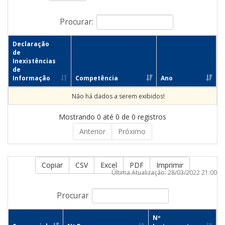
Procurar:
Declaração
de
Inexistências
de
Informação
Competência
Ano
Não há dados a serem exibidos!
Mostrando 0 até 0 de 0 registros
Anterior
Próximo
Copiar
CSV
Excel
PDF
Imprimir
Última Atualização: 28/03/2022 21:00
Procurar
Nº