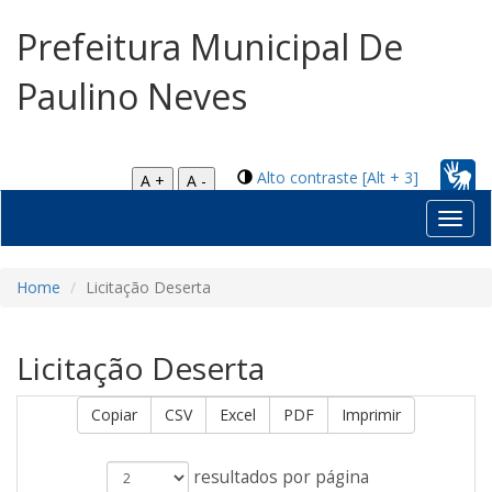
Prefeitura Municipal De
Paulino Neves
Alto contraste [Alt + 3]
A +
A -
Toggl
navig
Home
Licitação Deserta
Licitação Deserta
Copiar
CSV
Excel
PDF
Imprimir
resultados por página