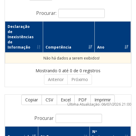
Procurar:
Declaração
de
Inexistências
de
Informação
Competência
Ano
Não há dados a serem exibidos!
Mostrando 0 até 0 de 0 registros
Anterior
Próximo
Copiar
CSV
Excel
PDF
Imprimir
Última Atualização: 06/07/2026 21:00
Procurar
Nº