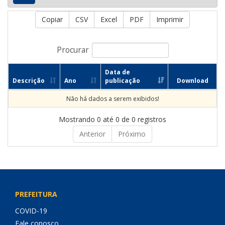
Copiar
CSV
Excel
PDF
Imprimir
Procurar
Data de
Descrição
Ano
publicação
Download
Não há dados a serem exibidos!
Mostrando 0 até 0 de 0 registros
Anterior
Próximo
PREFEITURA
COVID-19
Fale conosco