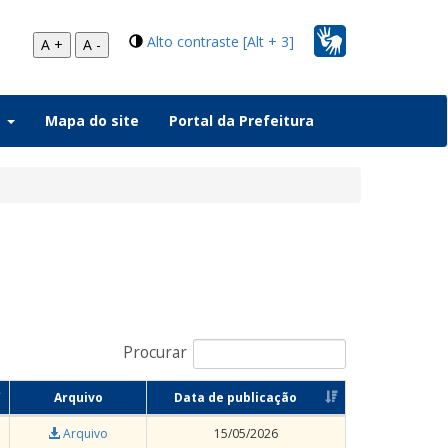
Alto contraste [Alt + 3]
A +
A -
a
Mapa do site
Portal da Prefeitura
Procurar
Arquivo
Data de publicação
Arquivo
15/05/2026