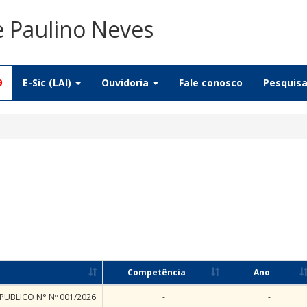
e Paulino Neves
9
E-Sic (LAI)
Ouvidoria
Fale conosco
Pesquis
Competência
Ano
UBLICO N° Nº 001/2026
-
-