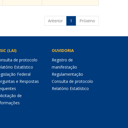
Anterior
1
Próximo
SIC (LAI)
OUVIDORIA
nsulta de protocolo
Registro de
latório Estatístico
manifestação
gislação Federal
Regulamentação
erguntas e Respostas
Consulta de protocolo
equentes
Relatório Estatístico
licitação de
nformações