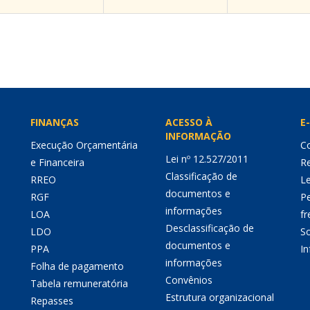
FINANÇAS
ACESSO À
E-
INFORMAÇÃO
Execução Orçamentária
Co
Lei nº 12.527/2011
e Financeira
Re
Classificação de
RREO
Le
documentos e
RGF
P
informações
LOA
fr
Desclassificação de
LDO
So
documentos e
PPA
I
informações
Folha de pagamento
Convênios
Tabela remuneratória
Estrutura organizacional
Repasses