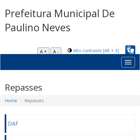
Prefeitura Municipal De
Paulino Neves
Alto contraste [Alt + 3]
A +
A -
Toggl
navig
Repasses
Home
Repasses
DAF