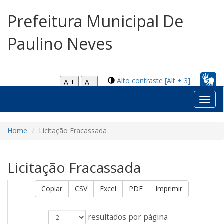
Prefeitura Municipal De
Paulino Neves
Alto contraste [Alt + 3]
A +
A -
Toggl
navig
Home
Licitação Fracassada
Licitação Fracassada
Copiar
CSV
Excel
PDF
Imprimir
resultados por página