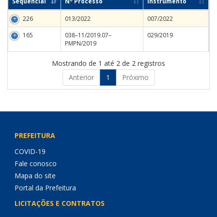
Sequencial
Nº Processo
Instrumento
226
013/2022
007/2022
165
038–11/2019.07–
029/2019
PMPN/2019
Mostrando de 1 até 2 de 2 registros
Anterior
1
Próximo
PREFEITURA
COVID-19
Fale conosco
Mapa do site
Portal da Prefeitura
LICITAÇÕES E CONTRATOS