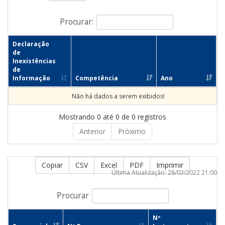
Procurar:
Declaração
de
Inexistências
de
Informação
Competência
Ano
Não há dados a serem exibidos!
Mostrando 0 até 0 de 0 registros
Anterior
Próximo
Copiar
CSV
Excel
PDF
Imprimir
Última Atualização: 28/03/2022 21:00
Procurar
Nº